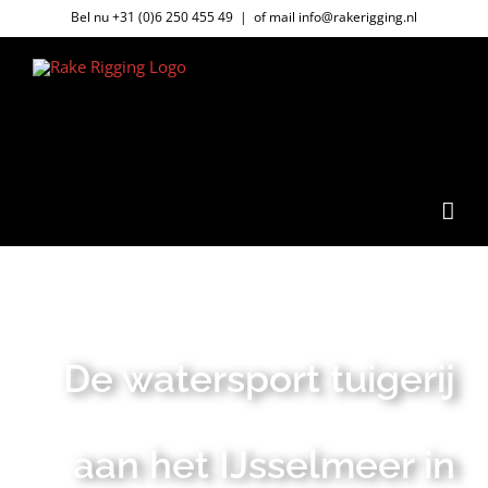
Ga
Bel nu
+31 (0)6 250 455 49
|
of mail info@rakerigging.nl
naar
inhoud
De watersport tuigerij
aan het IJsselmeer in